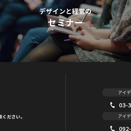
デザインと経営の
セミナー
アイ
03-
アイ
談ください。
092