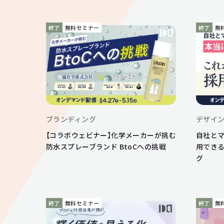
終了
無料セミナー
終了
無
ブランディング
デザイ
【コラボウェビナー】化学メーカーが挑む
自社と
防水スプレーブランド BtoCへの挑戦
用でき
グ
終了
無料セミナー
終了
無