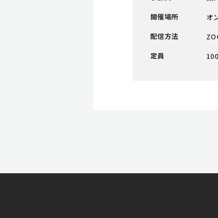
開催場所
オ
配信方法
ZO
定員
10