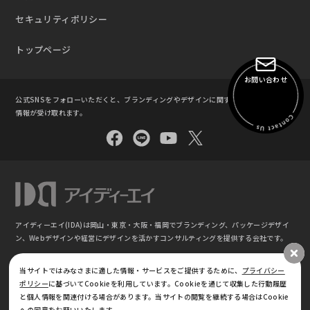
セキュリティポリシー
トップページ
お問い合わせ
公式SNSをフォローいただくと、ブランディングやデザインに関する知識やセミナー
情報が受け取れます。
アイディーエイ(IDA)は岡山・東京・大阪・福岡でブランディング、パッケージデザイ
ン、
Webデザインや経営にデザインを活かすコンサルティングを提供する会社です。
©
ブランディング・パッケージデザイン｜株式会社アイディーエイ IDA(東京 ⼤阪 岡⼭
当サイトではみなさまに適した情報・サービスをご提供するために、
プライバシー
福岡)
ポリシー
に基づいてCookieを利用しています。Cookieを通じて収集した行動履歴
と個人情報を関連付ける場合があります。当サイトの閲覧を継続する場合はCookie
への同意をお願いいたします。