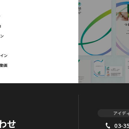
P
I
ン
イン
動画
アイデ
わせ
03-3