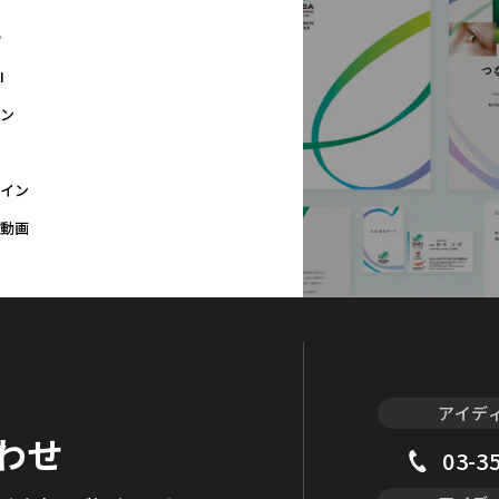
P
I
ン
イン
動画
アイデ
わせ
03-3