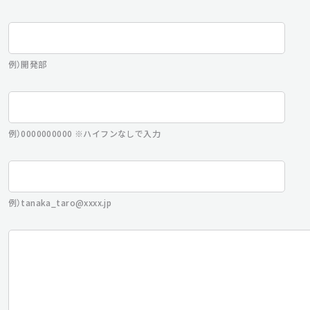
例）開発部
例）0000000000 ※ハイフンなしで入力
例）tanaka_taro@xxxx.jp