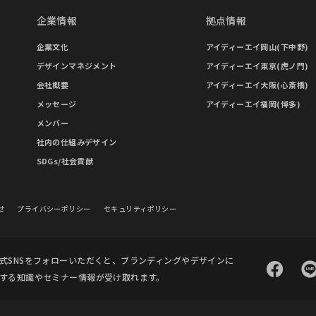
企業情報
拠点情報
企業文化
アイディーエイ岡山(下中野)
デザインマネジメント
アイディーエイ東京(虎ノ門)
会社概要
アイディーエイ大阪(心斎橋)
メッセージ
アイディーエイ福岡(博多)
メンバー
社内の仕組みデザイン
SDGs/社会貢献
せ
プライバシーポリシー
セキュリティポリシー
式SNSをフォローいただくと、ブランディングやデザインに
する知識やセミナー情報が受け取れます。