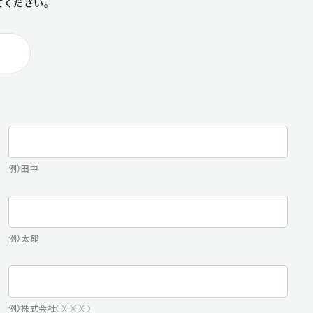
てください。
例）田中
例）太郎
例）株式会社○○○○