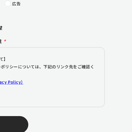
広告
望
意
*
て】
ーポリシーについては、下記のリンク先をご確認く
 Policy）